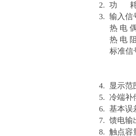
2. 功 
3. 输入信
热 电 偶：T
热 电 阻：P
标准信号：0
0～5V、
0～20
4. 显示范围
5. 冷端补偿
6. 基本误差:
7. 馈电输出
8. 触点容量：