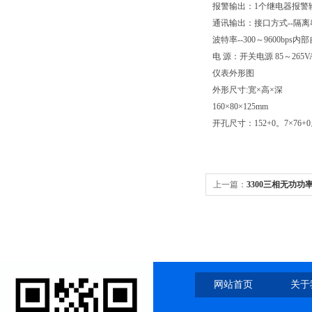
报警输出：1个继电器报警输出
通讯输出：接口方式--隔离串行双
波特率--300～9600bps
电 源：开关电源 85～265
仪表外形图
外形尺寸:宽×高×深
160×80×125mm
开孔尺寸：152+0。7×76+0
上一篇：
3300三相无功功
网站首页
关于