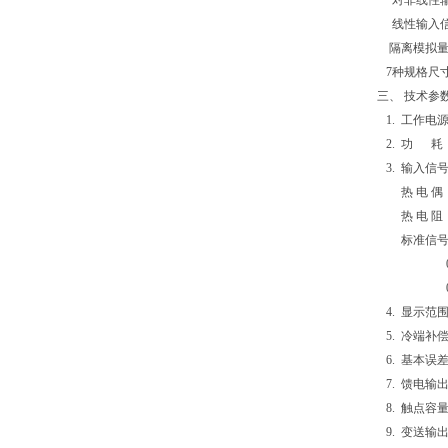
对非线性输
线性输入信
隔离模拟量
7种规格尺
三、
技术参
1. 工作电源
2. 功 耗
3. 输入信号
热 电 偶：T
热 电 阻：P
标准信号：0～
0～5V、1
0～20m
4. 显示范围：
5. 冷端补偿:
6. 基本误差:
7. 馈电输出：
8. 触点容量：
9. 变送输出