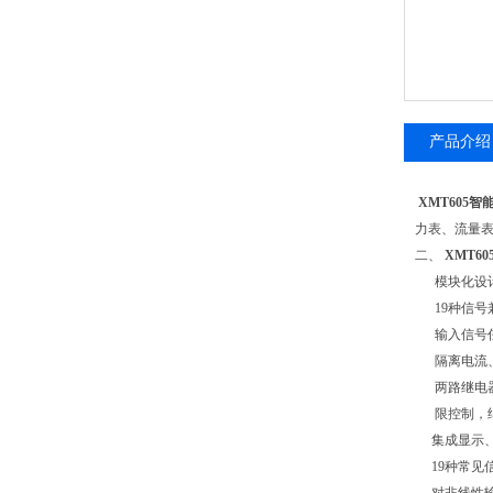
产品介绍
XMT605
力表、流量
二、
XMT6
模块化设计
19种信号
输入信号任
隔离电流、
两路继电器
限控制，继
集成显示、
19种常见