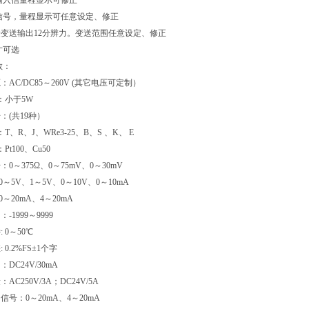
入信量程显示可修正
号，量程显示可任意设定、修正
变送输出12分辨力。变送范围任意设定、修正
寸可选
数：
：AC/DC85～260V (其它电压可定制）
：小于5W
：(共19种）
、R、J、WRe3-25、B、S 、K、 E
t100、Cu50
375Ω、0～75mV、0～30mV
～5V、0～10V、0～10mA
A、4～20mA
-1999～9999
 0～50℃
 0.2%FS±1个字
DC24V/30mA
AC250V/3A；DC24V/5A
信号：0～20mA、4～20mA