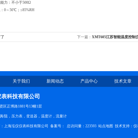
能力：不小于500Ω
：0～50℃；≤85%RH
有了
下一篇：
XMT605江苏智能温度控制
关于我们
新闻动态
产品中心
技术文章
仪表科技有限公司
区正博路1881号13幢1层
偶/阻，压力表，变送器，温度计，流量计
权所有：上海泓仪仪表科技有限公司 备案号：
总访问量：223593
站点地图
技术支持：
仪