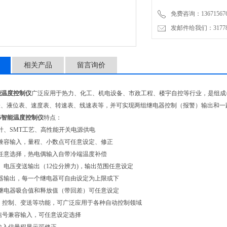
免费咨询：136715676
发邮件给我们：3177853
相关产品
留言询价
智能温度控制仪
广泛应用于热力、化工、机电设备、市政工程、楼宇自控等行业，是组成
表、液位表、速度表、转速表、线速表等，并可实现两组继电器控制（报警）输出和一
05智能温度控制仪
特点：
、SMT工艺、高性能开关电源供电
兼容输入，量程、小数点可任意设定、修正
意选择，热电偶输入自带冷端温度补偿
电压变送输出（12位分辨力)，输出范围任意设定
输出，每一个继电器可自由设定为上限或下
电器吸合值和释放值（带回差）可任意设定
控制、变送等功能，可广泛应用于各种自动控制领域
信号兼容输入，可任意设定选择