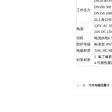
DN10-80:P
DN100-300
工作压力
DN350-100
以上各口径
220V
AC
5
电源
24V
DC
(2
功耗
电池供电6.
防护等级
标准型
IP65
电极材质
316L,HC,HB
1.
氯丁橡胶
衬里材质
4.
可熔性聚四
上一篇：
污水电磁流量计