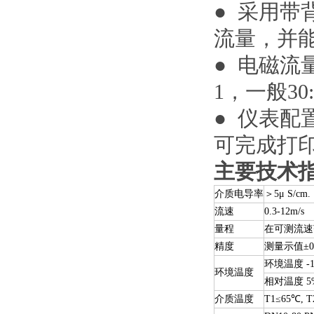
● 采用
流量，并
● 电磁流
1，一般30
● 仪表
可完成打
主要技术
介质电导率
＞5μ
S/cm.
流速
0.3-12m/s
量程
在可测流速
精度
测量示值±0.
环境温度
-
环境温度
相对温度
5
介质温度
T1
≤65℃,
T