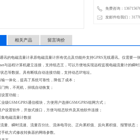
免费咨询：136715676
发邮件给我们：3177853
相关产品
留言询价
讯的电磁流量计承原电磁流量计所有优点及功能外支持GPRS无线通讯。仅需要一张
ternet与远程计算机建立连接，支持组态王，可以方便地实现远程监视电磁流量计的
状态等数据。具有断线自动连接功能，支持动态IP地址。
输一体化，提高了系统可靠性，降低了成本；
门狗，不死机，掉线自动恢复；
设置功能；
级GSM/GPRS通信模块，方便用户选择GSM/GPRS组网方式；
户设置软件，开放式接口，方便与组态软件及其他软件连接；
集电磁流量计数据
量、瞬时流速、流量百分比、流体电导比、正向累积值、反向累积值、报警状态；
手机方式修改转换器的网络参数。