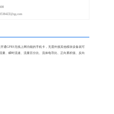
08
84ZZ@qq.com
开通GPRS无线上网功能的手机卡，无需外接其他模块设备就可
瞬时流量、瞬时流速、流量百分比、流体电导比、正向累积值、反向