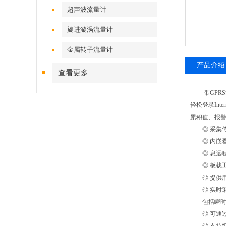
超声波流量计
旋进漩涡流量计
金属转子流量计
产品介绍
查看更多
带GPRS通
轻松登录In
累积值、报警
◎ 采集传
◎ 内嵌看
◎ 息远程
◎ 板载工业
◎ 提供用
◎ 实时采
包括瞬时流
◎ 可通过