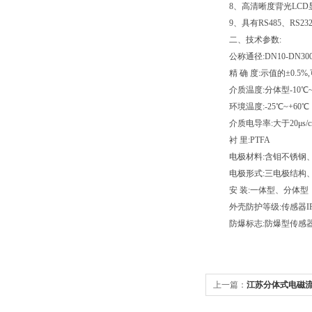
8、高清晰度背光LCD
9、具有RS485、RS232
二、技术参数:
公称通径:DN10-DN30
精 确 度:示值的±0.5%,可
介质温度:分体型-10℃~+1
环境温度:-25℃~+60℃
介质电导率:大于20μs/c
衬 里:PTFA
电极材料:含钼不锈钢、
电极形式:三电极结构、
安 装:一体型、分体型
外壳防护等级:传感器IP65、
防爆标志:防爆型传感器的防爆
上一篇：
江苏分体式电磁