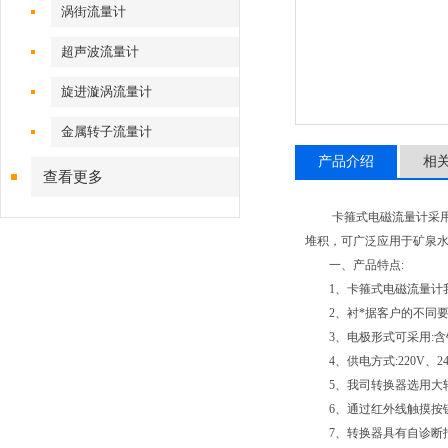
涡街流量计
超声波流量计
旋进漩涡流量计
金属转子流量计
产品介绍
相
查看更多
卡箍式电磁流量计采用不
堆积，可广泛应用于矿泉
一、产品特点:
1、卡箍式电磁流量计我
2、衬*据客户的不同要求
3、电极形式可采用:含
4、供电方式:220V、24
5、我司转换器选用大转
6、通过红外线触摸按键
7、转换器具有自诊断报