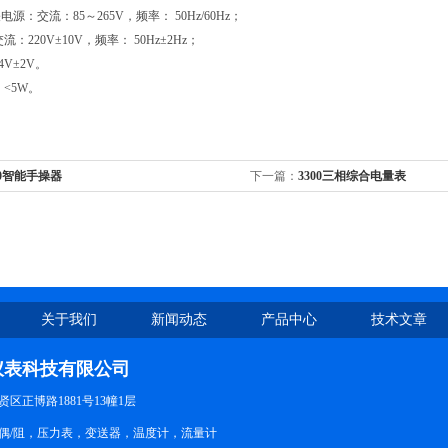
源：交流：85～265V，频率： 50Hz/60Hz；
：220V±10V，频率： 50Hz±2Hz；
V±2V。
：<5W。
00智能手操器
下一篇：
3300三相综合电量表
关于我们
新闻动态
产品中心
技术文章
仪表科技有限公司
区正博路1881号13幢1层
偶/阻，压力表，变送器，温度计，流量计