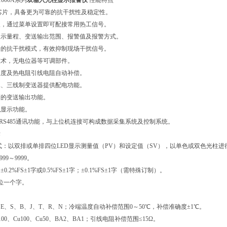
1000A系列
双输入光柱显示报警仪
性能特点
芯片，具备更为可靠的抗干扰性及稳定性。
入，通过菜单设置即可配接常用热工信号。
显示量程、变送输出范围、报警值及报警方式。
合的抗干扰模式，有效抑制现场干扰信号。
技术，无电位器等可调部件。
温度及热电阻引线电阻自动补偿。
二、三线制变送器提供配电功能。
离的变送输出功能。
拟显示功能。
2或RS485通讯功能，与上位机连接可构成数据采集系统及控制系统。
、技术指标
式：以双排或单排四位LED显示测量值（PV）和设定值（SV），以单色或双色光柱
99～9999。
.2%FS±1字或0.5%FS±1字；±0.1%FS±1字（需特殊订制）。
末位一个字。
K、E、S、B、J、T、R、N；冷端温度自动补偿范围0～50℃，补偿准确度±1℃。
100、Cu100、Cu50、BA2、BA1；引线电阻补偿范围≤15Ω。