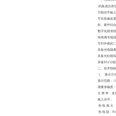
一、-XMTA-
的集成仪表
万能信号输
可在线修改
软、硬件结
数字化校准
热电偶冷端
可对外接的
具备光电隔
具备光柱模
具备RS23
二
1、 显示方
显示范围：-19
测量准确度：±0
分 辨 率：
输入信号：
热 电 偶: 
热 电 阻：Pt