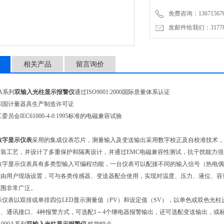
免费咨询：136715676
发邮件给我们：3177853
相关产品
留言询价
0A系列
双输入光柱显示报警仪
通过ISO9001:2000国际质量体系认证
和国计量器具生产制造许可证
委员会IEC61000-4-0:1995标准的电磁兼容试验
数字显示仪表
采用的集成仪表芯片，测量输入及变送输出采用数字校正及自校准技术，
装工艺，并设计了多重保护和隔离设计，并通过EMC电磁兼容性测试，抗干扰能力
字显示仪表具有多类型输入可编程功能，一台仪表可以配接不同的输入信号（热电偶/热电
可由用户现场设置，可与各类传感器、变送器配合使用，实现对温度、压力、液位、容
范围非常广泛。
仪表以双排或单排四位LED显示测量值（PV）和设定值（SV），以单色或双色光
、通讯接口、4种报警方式，可选配1～4个继电器报警输出，还可选配变送输出，或标准通