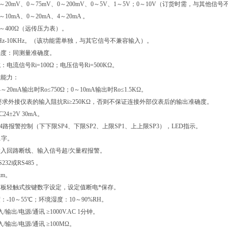
20mV、0～75mV、0～200mV、0～5V、1～5V；0～10V（订货时需，与其他信
10mA、0～20mA、4～20mA 。
～400Ω（远传压力表）。
：0.1Hz-10KHz。（该功能需单独，
确度：同测量准确度。
电流信号Ri=100Ω；电压信号Ri=500KΩ。
载能力：
20mA输出时Ro≤750Ω；0～10mA输出时Ro≤1.5KΩ。
求外接仪表的输入阻抗Ri≥250KΩ，否则不保证连接外部仪表后的输出准确度。
4±2V 30mA。
4路报警控制（下下限SP4、下限SP2、上限SP1、上上限SP3），LED指示。
1字。
入回路断线、输入信号超/欠量程报警。
式：RS232或RS485 。
km。
板轻触式按键数字设定，设定值断电*保存。
-10～55℃；环境湿度：10～90%RH。
/输出/电源/通讯 ≥1000V.AC 1分钟。
/输出/电源/通讯 ≥100MΩ。