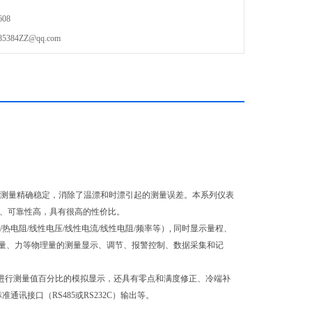
08
84ZZ@qq.com
测量精确稳定，消除了温漂和时漂引起的测量误差。本系列仪表
强、可靠性高，具有很高的性价比。
阻/线性电压/线性电流/线性电阻/频率等）, 同时显示量程、
量、力等物理量的测量显示、调节、报警控制、数据采集和记
柱进行测量值百分比的模拟显示，还具有零点和满度修正、冷端补
讯接口（RS485或RS232C）输出等。