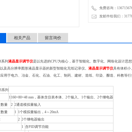
免费咨询：136715676
发邮件给我们：3177853
相关产品
留言询价
0B系列
液晶显示调节仪
是以先进的CPU为核心，基于智能化、数字化、网络化设计思想
us总线以及高分辨率图形液晶显示器的新型智能化无纸记录仪。
液晶显示调节仪
具有体积小
泛应用于电力、冶金、石化、石油、化工、制药、建材、造纸、印染、酿造、科教等行
0B系列
1
160×80×48 mm，基体含仪表本体、2个输入、1个输出、2个继电器
道数量
2
2通道模拟量输入
道数量
1
1个模拟量输出，4～20mA
量
2
2个继电器输出
1
含PID调节功能