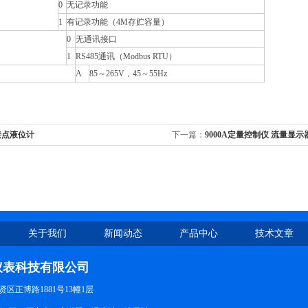
0
无记录功能
1
有记录功能（4M存贮容量）
0
无通讯接口
1
RS485通讯（Modbus RTU）
A
85～265V，45～55Hz
接点液位计
下一篇：
9000A定量控制仪 流量显示
关于我们
新闻动态
产品中心
技术文章
仪表科技有限公司
区正博路1881号13幢1层