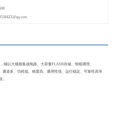
08
84ZZ@qq.com
，辅以大规模集成电路、大容量FLASH存储、智能调理、
、通道多、功耗低、精度高、通用性强、运行稳定、可靠性高等
业。