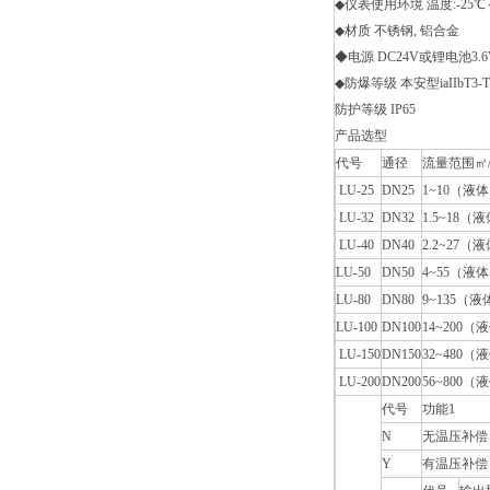
◆仪表使用环境 温度:-25℃～
◆材质 不锈钢, 铝合金
◆电源 DC24V或锂电池3.6
◆防爆等级 本安型iaIIbT3-T
防护等级 IP65
产品选型
代号
通径
流量范围㎡/
LU-25
DN25
1~10（液
LU-32
DN32
1.5~18（
LU-40
DN40
2.2~27（
LU-50
DN50
4~55（液
LU-80
DN80
9~135（液
LU-100
DN100
14~200（
LU-150
DN150
32~480（
LU-200
DN200
56~800（
代号
功能1
N
无温压补偿
Y
有温压补偿