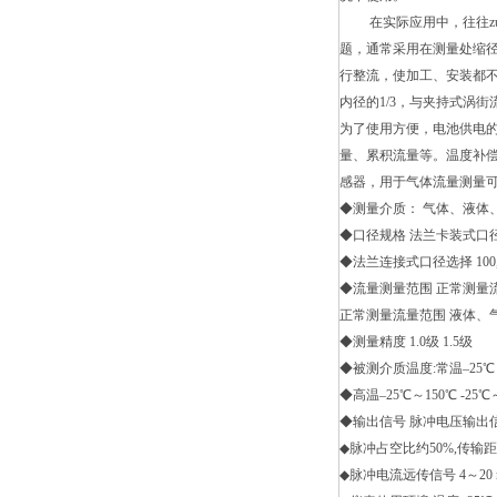
在实际应用中，往往zui
题，通常采用在测量处缩径
行整流，使加工、安装都不
内径的1/3，与夹持式涡
为了使用方便，电池供电
量、累积流量等。温度补
感器，用于气体流量测量
◆测量介质： 气体、液体
◆口径规格 法兰卡装式口径选择 2
◆法兰连接式口径选择 100,15
◆流量测量范围 正常测量流速范围
正常测量流量范围 液体、
◆测量精度 1.0级 1.5级
◆被测介质温度:常温–25℃
◆高温–25℃～150℃ -25℃
◆输出信号 脉冲电压输出信号 
◆脉冲占空比约50%,传输距
◆脉冲电流远传信号 4～20 