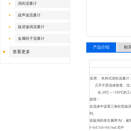
涡街流量计
超声波流量计
旋进漩涡流量计
金属转子流量计
产品介绍
相
查看更多
应用： 夹持式涡街流量计
几乎不受流体密度、压
在-20℃～+250
原理：
在流体中设置三角柱型旋
列。
设旋涡的发生频率为f，被
f=SrU1/d=SrU/md 