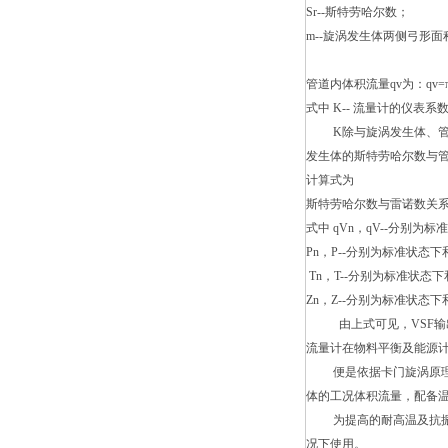
Sr--斯特劳哈尔数；
m--旋涡发生体两侧弓形
管道内体积流量qv为：qv
式中 K-- 流量计的仪表系数
K除与旋涡发生体、管道
发生体的斯特劳哈尔数与管道
计算式为
斯特劳哈尔数与雷诺数关
式中 qVn，qV--分别为标准
Pn，P--分别为标准状态
Tn，T--分别为标准状态
Zn，Z--分别为标准状态
由上式可见，VSF输出
流量计在物料平衡及能源
便是依据卡门旋涡原理进
体的工况体积流量，配备
为提高的耐高温及抗振动性
况下使用。