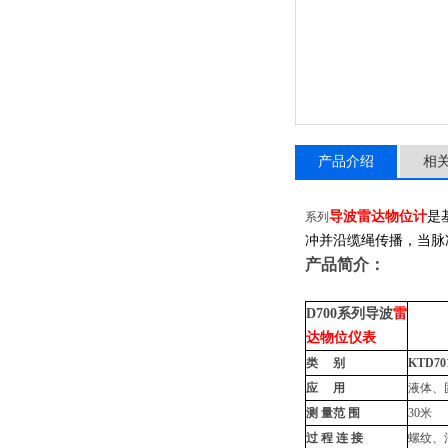
产品介绍
相
导波雷达
物位计
是
系列
冲并沿缆绳传播，当脉
产品简介：
D700系列导波
雷
达物位仪表
类 别
KTD70
应 用
液体、
测 量范 围
30米
过 程 连 接
螺纹、