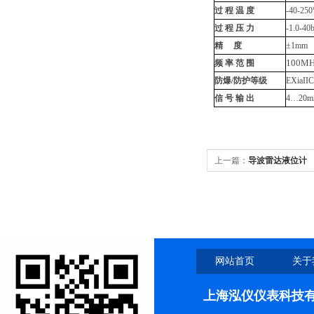
过 程 温 度
-40-250
过 程 压 力
-1.0-40b
精 度
±
1mm
100MH
频 率 范 围
防爆/防护等级
EXiaIIC
信 号 输 出
4
…
20
上一篇：
导波雷达液位计
网站首页
关于
上海泓仪仪表科技