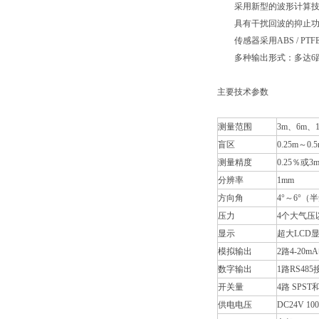
采用新型的波形计算技
具有干扰回波的抑止功
传感器采用ABS / PTFE
多种输出形式：多达6路可编
主要技术参数
测量范围
3m
、6m、1
盲区
0.25m
～0.5
测量精度
0.25
％或3
分辨率
1mm
方向角
4°
～6°（
压力
4
个大气压以
显示
超大LCD
模拟输出
2
路4-20
数字输出
1
路RS485
开关量
4
路 SPS
供电电压
DC24V 10