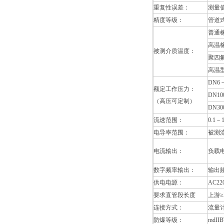
重复性误差：
测量值
精度等级：
管道式
普通橡
高温橡
被测介质温度：
聚四氟
高温型
DN6－
额定工作压力：
DN10
（高压可定制）
DN30
流速范围：
0.1－1
电导率范围：
被测流
电流输出：
负载
数字频率输出：
输出频
供电电源：
AC2
要求直管段长度
上游≥
连接方式：
流量
防爆等级：
mdIIB