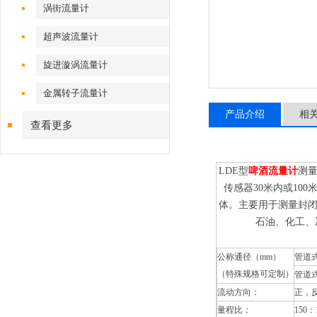
涡街流量计
超声波流量计
旋进漩涡流量计
金属转子流量计
产品介绍
相
查看更多
LDE型
啤酒流量计
测
传感器30米内或10
体。主要用于测量封
石油、化工、
公称通径（mm）
管道式
（特殊规格可定制）
管道式
流动方向：
正，
量程比：
150：