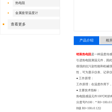
热电阻
金属套管温度计
查看更多
产品介绍
相
铠装热电阻
是一种温度传感
引进热电阻测温元件，因
很强的抗污染性能和机械强
性，可为显示仪表、记录
● 工作原理：
工作原理：在温度作用下
● 主要技术指标：
热电阻感温元件100℃时的电
分度号Pt100：* R0=100±0.
B级 R0=100±0.12Ω